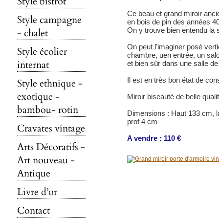
Style bistrot
Ce beau et grand miroir anci
Style campagne
en bois de pin des années 40
On y trouve bien entendu la 
- chalet
On peut l'imaginer posé ver
Style écolier
chambre, uen entrée, un sal
internat
et bien sûr dans une salle de
Il est en très bon état de con
Style ethnique -
exotique -
Miroir biseauté de belle qualit
bambou- rotin
Dimensions : Haut 133 cm, l
prof 4 cm
Cravates vintage
A vendre : 110 €
Arts Décoratifs -
Art nouveau -
Antique
Livre d’or
Contact