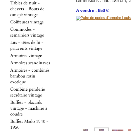
Dimensions : haut 185 cm, l
Tables de nuit -
chevets - Bouts de
A vendre : 850 €
canapé vintage
Coiffeuses vintage
Commodes -
semainiers vintage
Lits - têtes de lit -
paravents vintage
Armoires vintage
Armoires scandinaves
Armoires - combinés
bambou rotin
exotique
Combiné penderie
secrétaire vintage
Buffets - placards
vintage - machine à
coudre
Buffets Mado 1940 -
1950