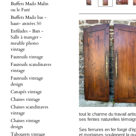
Buffets Mado Malin
ou le Futé
Buffets Mado bas -
haut- années 50
Enfilades - Bars -
Salle à manger -
meuble phono
vintage
Fauteuils vintage
Fauteuils scandinaves
vintage
Fauteuils vintage
design
Canapés vintage
Chaises vintage
Chaises scandinaves
vintage
tout le charme du travail ar
ses fentes naturelles témoign
Chaises vintage
design
Ses ferrures en fer forgé d’
Tabourets vintage
et mortaises soulignent la qua