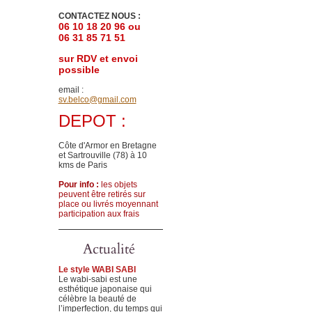
CONTACTEZ NOUS :
06 10 18 20 96 ou
06 31 85 71 51
sur RDV et envoi
possible
email :
sv.belco@gmail.com
DEPOT :
Côte d'Armor en Bretagne
et Sartrouville (78)
à 10
kms de Paris
Pour info :
les objets
peuvent être retirés sur
place ou livrés moyennant
participation aux frais
Actualité
Le style WABI SABI
Le wabi-sabi est une
esthétique japonaise qui
célèbre la beauté de
l’imperfection, du temps qui