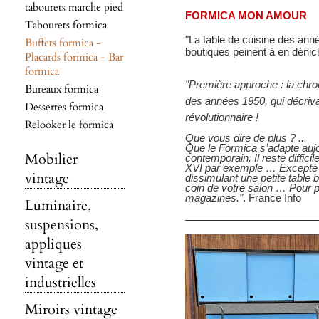
tabourets marche pied
FORMICA MON AMOUR
Tabourets formica
"La table de cuisine des ann
Buffets formica -
boutiques peinent à en dénich
Placards formica - Bar
formica
"Première approche : la chron
Bureaux formica
des années 1950, qui décriv
Dessertes formica
révolutionnaire !
Relooker le formica
Que vous dire de plus ? ...
Que le Formica s’adapte aujou
Mobilier
contemporain. Il reste diffic
XVI par exemple … Excepté si
vintage
dissimulant une petite table 
coin de votre salon … Pour 
magazines."
. France Info
Luminaire,
suspensions,
appliques
vintage et
industrielles
Miroirs vintage