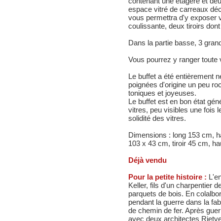
contenant une étagère et de
espace vitré de carreaux dé
vous permettra d'y exposer v
coulissante, deux tiroirs don
Dans la partie basse, 3 gran
Vous pourrez y ranger toute 
Le buffet a été entièrement 
poignées d'origine un peu ro
toniques et joyeuses.
Le buffet est en bon état génér
vitres, peu visibles une fois
solidité des vitres.
Dimensions : long 153 cm, hau
103 x 43 cm, tiroir 45 cm, ha
Déjà vendu
Pour la petite histoire :
L'en
Keller, fils d'un charpentier
parquets de bois. En colalbor
pendant la guerre dans la fab
de chemin de fer. Après guerr
avec deux architectes Rietve