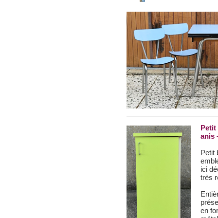
Petit
anis 
Petit
emblé
ici d
très 
Entiè
prése
en fo