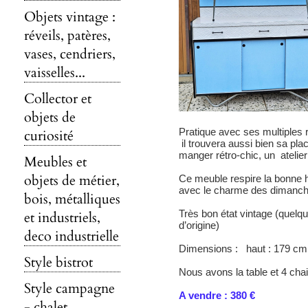
Objets vintage :
réveils, patères,
vases, cendriers,
vaisselles...
Collector et
objets de
Pratique avec ses multiples 
curiosité
il trouvera aussi bien sa pl
manger rétro-chic, un atelier
Meubles et
objets de métier,
Ce meuble respire la bonne 
avec le charme des dimanches
bois, métalliques
Très bon état vintage (quelq
et industriels,
d’origine)
deco industrielle
Dimensions : haut : 179 cm, 
Style bistrot
Nous avons la table et 4 cha
Style campagne
A vendre : 380 €
- chalet