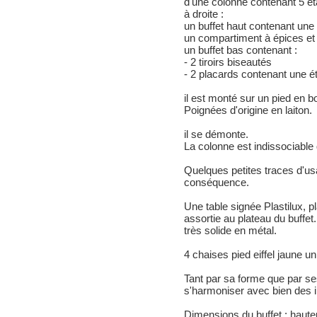
d'une colonne contenant 5 ét
à droite :
un buffet haut contenant une 
un compartiment à épices et 
un buffet bas contenant :
- 2 tiroirs biseautés
- 2 placards contenant une é
il est monté sur un pied en b
Poignées d'origine en laiton.
il se démonte.
La colonne est indissociable 
Quelques petites traces d'us
conséquence.
Une table signée Plastilux, p
assortie au plateau du buffe
très solide en métal.
4 chaises pied eiffel jaune u
Tant par sa forme que par se
s'harmoniser avec bien des i
Dimensions du buffet : haute