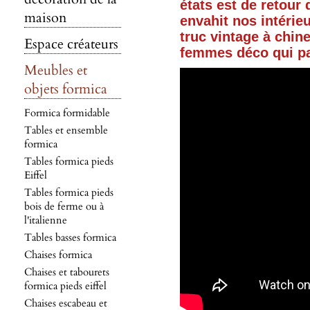
états est de retour 
maison
envahit nos intérie
truc vintage à chin
Espace créateurs
femmes déco qui par
Meubles et
objets formica
Formica formidable
Tables et ensemble
formica
Tables formica pieds
Eiffel
Tables formica pieds
bois de ferme ou à
l'italienne
Tables basses formica
Chaises formica
Chaises et tabourets
formica pieds eiffel
Chaises escabeau et