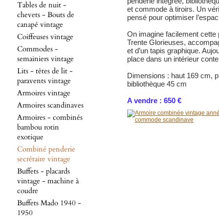
penderie intégrée, bibliothèq
Tables de nuit -
et commode à tiroirs. Un véri
chevets - Bouts de
pensé pour optimiser l’espace
canapé vintage
On imagine facilement cette
Coiffeuses vintage
Trente Glorieuses, accompagn
Commodes -
et d’un tapis graphique. Aujo
semainiers vintage
place dans un intérieur cont
Lits - têtes de lit -
Dimensions : haut 169 cm, p
paravents vintage
bibliothèque 45 cm
Armoires vintage
A vendre : 650 €
Armoires scandinaves
Armoires - combinés
bambou rotin
exotique
Combiné penderie
secrétaire vintage
Buffets - placards
vintage - machine à
coudre
Buffets Mado 1940 -
1950