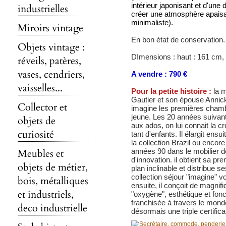
intérieur japonisant et d'une
industrielles
créer une atmosphère apaisa
minimaliste).
Miroirs vintage
En bon état de conservation.
Objets vintage :
DImensions :
haut : 161 cm,
réveils, patères,
vases, cendriers,
A vendre : 790 €
vaisselles...
Pour la petite histoire :
la 
Gautier et son épouse Annick
Collector et
imagine les premières chamb
jeune. Les 20 années suiva
objets de
aux ados, on lui connait la cr
curiosité
tant d'enfants. Il élargit e
la collection Brazil ou encor
Meubles et
années 90 dans le mobilier d
d'innovation. il obtient sa pr
objets de métier,
plan inclinable et distribue 
collection séjour "imagine" vo
bois, métalliques
ensuite, il conçoit de magni
et industriels,
"oxygène", esthétique et fonct
franchisée à travers le monde
deco industrielle
désormais une triple certifica