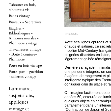
Tabouret en bois,
tabouret à vis
Bancs vintage
Bureaux - Secrétaires
Etagères -
Bibliothèques -
pratique.
Armoires murales -
Avec ses lignes épurées et s
Pharmacie vintage
chauds et satinés, ce secréta
Travailleuses vintage
mobilier Mid-Century françai
- Boite à couture-
poignées discrètes en laiton,
Pharmacie
légèrement galbée témoignent
Porte en bois vintage
Derrière sa façade minimalis
Porte-pots - guéridon
une penderie intégrée, un sec
étagères de rangement et plu
- sellettes vintage
intelligente typique des Trent
conjuguer gain de place et ra
Luminaire,
On imagine facilement cette
suspensions,
années 60, entourée de lumina
appliques
quelques objets en céramique 
parfaitement dans un intérie
vintage et
(Contraction de Japon et Scan