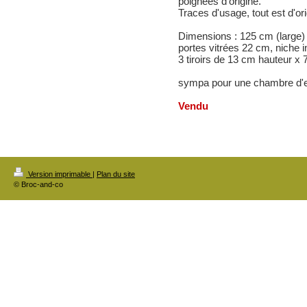
poignées d'origine.
Traces d'usage, tout est d'ori
Dimensions : 125 cm (large)
portes vitrées 22 cm, niche i
3 tiroirs de 13 cm hauteur x 
sympa pour une chambre d'en
Vendu
Version imprimable
|
Plan du site
© Broc-and-co