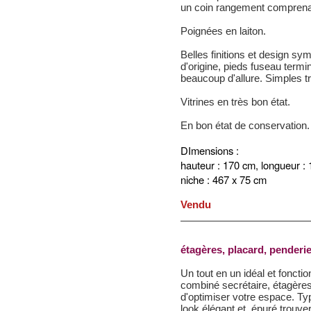
un coin rangement comprena
Poignées en laiton.
Belles finitions et design sym
d'origine, pieds fuseau termi
beaucoup d'allure. Simples t
Vitrines en très bon état.
En bon état de conservation.
DImensions :
hauteur : 170 cm,
longueur :
niche : 467 x 75 cm
Vendu
étagères, placard, penderie
Un tout en un idéal et fonct
combiné secrétaire, étagères
d'optimiser votre espace. Ty
look élégant et épuré trouve