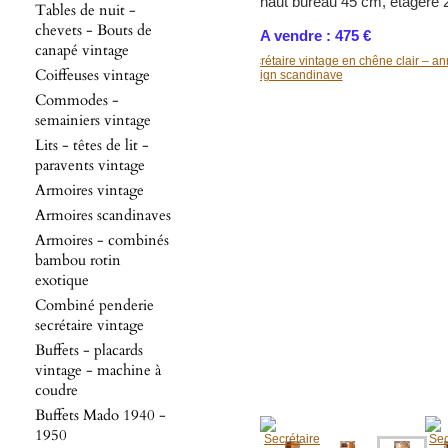
haut bureau 45 cm, étagère 2
Tables de nuit -
chevets - Bouts de
A vendre : 475 €
canapé vintage
Coiffeuses vintage
Commodes -
semainiers vintage
Lits - têtes de lit -
paravents vintage
Armoires vintage
Armoires scandinaves
Armoires - combinés
bambou rotin
exotique
Combiné penderie
secrétaire vintage
Buffets - placards
vintage - machine à
coudre
Buffets Mado 1940 -
1950