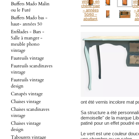
Buffets Mado Malin
ou le Futé
Buffets Mado bas -
haut- années 50
Enfilades - Bars -
Salle à manger -
meuble phono
vintage
Fauteuils vintage
Fauteuils scandinaves
vintage
Fauteuils vintage
design
Canapés vintage
Chaises vintage
ont été vernis incolore mat p
Chaises scandinaves
Sa structure a été personnali
vintage
demoiselle" de la marque Libé
Chaises vintage
patiné pour un effet poudré en
design
Le vert est une couleur douc
Tabourets vintage
une chambre ou un salon.