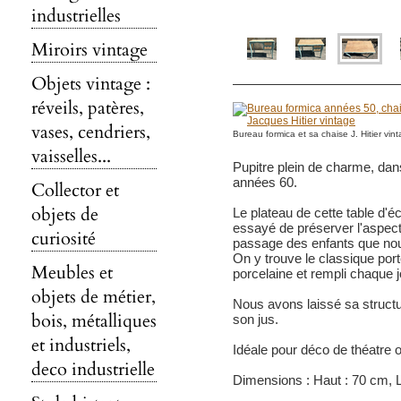
industrielles
Miroirs vintage
Objets vintage :
réveils, patères,
vases, cendriers,
Bureau formica et sa chaise J. Hitier vin
vaisselles...
Pupitre plein de charme, dans
années 60.
Collector et
objets de
Le plateau de cette table d'é
essayé de préserver l'aspect
curiosité
passage des enfants que nou
On y trouve le classique por
Meubles et
porcelaine et rempli chaque jo
objets de métier,
Nous avons laissé sa structu
bois, métalliques
son jus.
et industriels,
Idéale pour déco de théatre 
deco industrielle
Dimensions : Haut : 70 cm, L