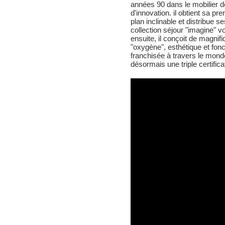
années 90 dans le mobilier d
d'innovation. il obtient sa pr
plan inclinable et distribue 
collection séjour "imagine" vo
ensuite, il conçoit de magni
"oxygène", esthétique et fonct
franchisée à travers le monde
désormais une triple certifica