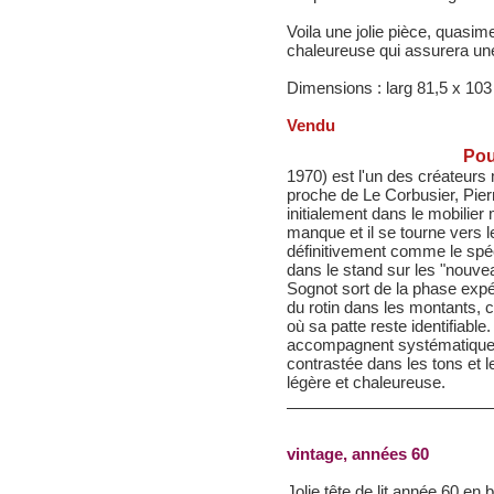
Voila une jolie pièce, quasim
chaleureuse qui assurera un
Dimensions : larg 81,5 x 10
Vendu
Pour
1970) est l'un des créateur
proche de Le Corbusier, Pierr
initialement dans le mobilier
manque et il se tourne vers le r
définitivement comme le spé
dans le stand sur les "nouv
Sognot sort de la phase expé
du rotin dans les montants, 
où sa patte reste identifiable
accompagnent systématiquem
contrastée dans les tons et le
légère et chaleureuse.
vintage, années 60
Jolie tête de lit année 60 en 