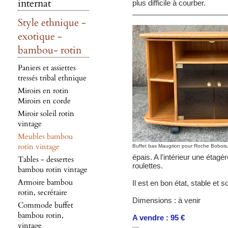
internat
plus difficile à courber.
Style ethnique -
exotique -
bambou- rotin
Paniers et assiettes
tressés tribal ethnique
Miroirs en rotin
Miroirs en corde
Miroir soleil rotin
vintage
Meubles bambou
rotin vintage
Buffet bas Maugrion pour Roche Bobois, 
épais. A l'intérieur une étagè
Tables - dessertes
roulettes.
bambou rotin vintage
Armoire bambou
Il est en bon état, stable et 
rotin, secrétaire
Dimensions : à venir
Commode buffet
bambou rotin,
A vendre : 95 €
vintage