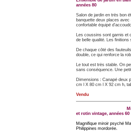
années 80
Salon de jardin en très bon 
banquette deux places avec a
confortable équipé d'accoudo
Les coussins sont garnis et d
de belle qualité. Les finition
De chaque côté des fauteuils e
double, ce qui renforce la r
Le tout est très stable. On 
sans conséquence. Une petite
Dimensions : Canapé deux pl
cm l X 80 cm l X 92 cm h, ta
Vendu
Mi
et rotin vintage,
années 60
Magnifique miroir psyché Mau
Philippines mordorée.