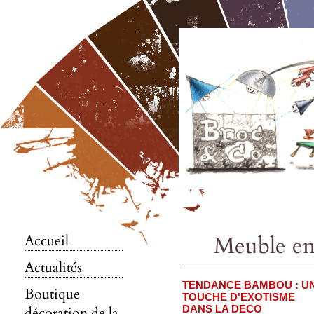
Meuble en
Accueil
Actualités
TENDANCE BAMBOU : U
Boutique
TOUCHE D'EXOTISME
DANS LA DECO
décoration de la