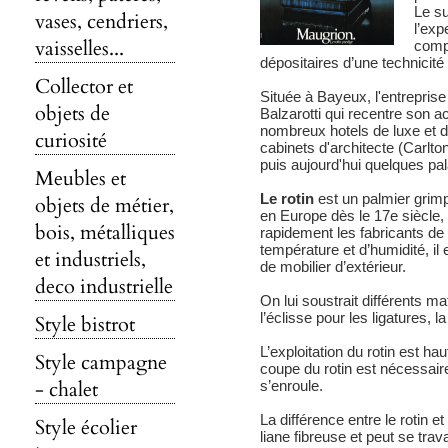
Le s
vases, cendriers,
l’exp
vaisselles...
compé
dépositaires d’une technicité
Collector et
Située à Bayeux, l'entreprise
objets de
Balzarotti qui recentre son a
nombreux hotels de luxe et d
curiosité
cabinets d'architecte (Carlt
puis aujourd'hui quelques pa
Meubles et
Le rotin
est un palmier grimp
objets de métier,
en Europe dès le 17e siècle,
bois, métalliques
rapidement les fabricants de 
température et d’humidité, il 
et industriels,
de mobilier d’extérieur.
deco industrielle
On lui soustrait différents ma
l’éclisse pour les ligatures, l
Style bistrot
L’exploitation du rotin est ha
Style campagne
coupe du rotin est nécessaire
- chalet
s’enroule.
La différence entre le rotin
Style écolier
liane fibreuse et peut se trav