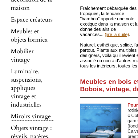
maison
Fraîchement débarquée des
tropiques, la tendance
Espace créateurs
"bambou" apporte une note
exotique dans la maison et lu
donne des airs de
Meubles et
vacances...
(lire la suite)
.
objets formica
Naturel, esthétique, solide, f
Mobilier
partout. Plante aux multiples 
designers, voilà qu'il revien
vintage
associé ou non à d'autres ma
tous les intérieurs, toutes l
Luminaire,
suspensions,
Meubles en bois e
appliques
Bobois, vintage, 
vintage et
industrielles
Pour 
rotin
Miroirs vintage
« Co
gamme
(fon
Objets vintage :
Calva
réveils, patères,
pres