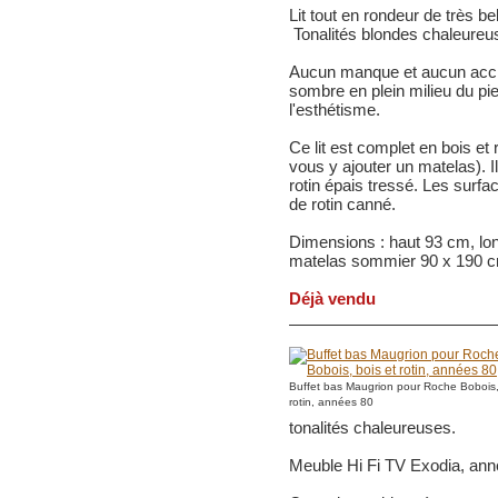
Lit tout en rondeur de très be
Tonalités blondes chaleureu
Aucun manque et aucun accroc
sombre en plein milieu du pi
l'esthétisme.
Ce lit est complet en bois e
vous y ajouter un matelas). 
rotin épais tressé. Les surfa
de rotin canné.
Dimensions : haut 93 cm, lo
matelas sommier 90 x 190 
Déjà vendu
Buffet bas Maugrion pour Roche Bobois,
rotin, années 80
tonalités chaleureuses.
Meuble Hi Fi TV Exodia, ann