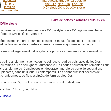
Paire de portes d’armoire Louis XV en
XVIIIe siècle
ue paire de portes d’armoire Louis XV (de style Louis XV régional) en chêne
d’époque XVIIIe siècle - vers 1750.
’ébénisterie fine présentant de jolis reliefs moulurés, des décors sculptés de
et de feuilles, et de superbes entrées de serrure ajourées en fer forgé.
eaux sont légèrement galbés, dans le pur style champenois ou normand du
e patine ancienne met en valeur le veinage chaud du bois, avec de légères
du temps qui en soulignent l’authenticité. Ces portes peuvent être remontées sur
ire ancienne ou réemployées en décoration murale ou porte de séparation,
e placards, dans un intérieur contemporain. Les panneaux sont décorés de
chantournées, de filets sculptés, de ferrures ajourées.
on état pour l'âge, belles traces du temps et patine d'origine.
ns : haut 185 cm, larg 145 cm
 : 850 €