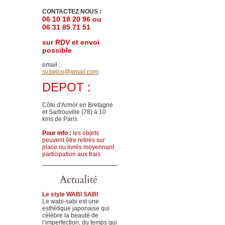
CONTACTEZ NOUS :
06 10 18 20 96 ou
06 31 85 71 51
sur RDV et envoi
possible
email :
sv.belco@gmail.com
DEPOT :
Côte d'Armor en Bretagne
et Sartrouville (78)
à 10
kms de Paris
Pour info :
les objets
peuvent être retirés sur
place ou livrés moyennant
participation aux frais
Actualité
Le style WABI SABI
Le wabi-sabi est une
esthétique japonaise qui
célèbre la beauté de
l’imperfection, du temps qui