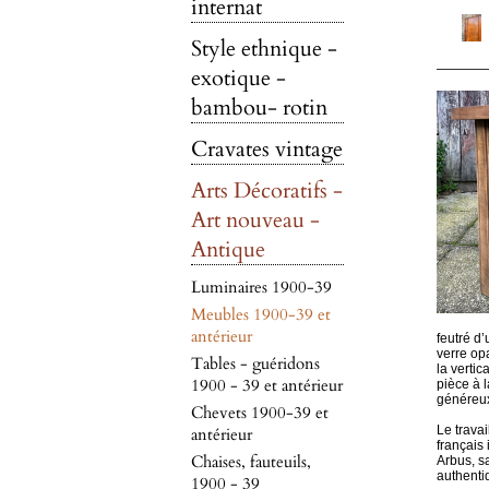
internat
Style ethnique -
exotique -
bambou- rotin
Cravates vintage
Arts Décoratifs -
Art nouveau -
Antique
Luminaires 1900-39
Meubles 1900-39 et
antérieur
feutré d
verre opa
Tables - guéridons
la vertic
1900 - 39 et antérieur
pièce à l
généreux
Chevets 1900-39 et
Le travai
antérieur
français
Chaises, fauteuils,
Arbus, s
authenti
1900 - 39