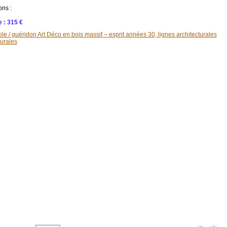
ons :
 : 315 €