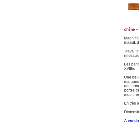
chêne – 
Magnifiq
massif, 
Travail d
rinceaux 
Les pann
XVIIIe.
Une bell
marques 
une armo
portes d
moulures 
En très b
Dimensio
A vendre