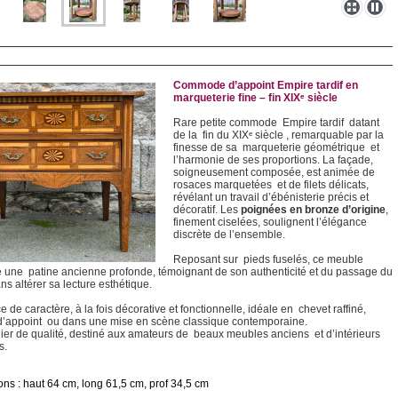
Commode d’appoint Empire tardif en
marqueterie fine – fin XIXᵉ siècle
Rare petite commode Empire tardif datant
de la fin du XIXᵉ siècle , remarquable par la
finesse de sa marqueterie géométrique et
l’harmonie de ses proportions. La façade,
soigneusement composée, est animée de
rosaces marquetées et de filets délicats,
révélant un travail d’ébénisterie précis et
décoratif. Les
poignées en bronze d’origine
,
finement ciselées, soulignent l’élégance
discrète de l’ensemble.
Reposant sur pieds fuselés, ce meuble
 une patine ancienne profonde, témoignant de son authenticité et du passage du
s altérer sa lecture esthétique.
 de caractère, à la fois décorative et fonctionnelle, idéale en chevet raffiné,
’appoint ou dans une mise en scène classique contemporaine.
ier de qualité, destiné aux amateurs de beaux meubles anciens et d’intérieurs
s.
ns : haut 64 cm, long 61,5 cm, prof 34,5 cm