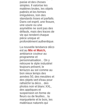
passe et des choses
simples. Il valorise les
matières brutes, les objets
patinés et les formes
irrégulières, loin des
standards lisses et parfaits.
Dans cet esprit, une fissure,
une usure ou une
asymétrie ne sont pas des
défauts, mais des traces de
vie qui rendent chaque
pièce unique et
profondément authentique.
La nouvelle tendance déco
est au
Mix et Match,
ambiance couleur au
programme et
personnalisation... On y
retrouve le style industriel
toujours présent, le
terrazzo au sol comme au
bon vieux temps des
années 50, des meubles et
des objets vert d'eau pour
rafraîchir la déco... des
photos noir et blanc XXL,
des appliques et
suspension en forme de
fleurs ou de feuilles... la
marqueterie et le bois, les
matériaux naturels qui