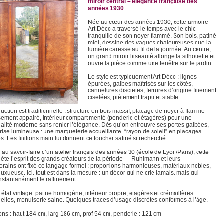
miroir central – élégance française des
années 1930
Née au cœur des années 1930, cette armoire
Art Déco a traversé le temps avec le chic
tranquille de son noyer flammé. Son bois, patiné
miel, dessine des vagues chaleureuses que la
lumière caresse au fil de la journée. Au centre,
un grand miroir biseauté allonge la silhouette et
ouvre la pièce comme une fenêtre sur le jardin.
Le style est typiquement Art Déco : lignes
épurées, galbes maîtrisés sur les côtés,
cannelures discrètes, ferrures d’origine finement
ciselées, piètement trapu et stable.
uction est traditionnelle : structure en bois massif, placage de noyer à flamme
ement appairé, intérieur compartimenté (penderie et étagères) pour une
nalité moderne sans renier l’élégance. Dès qu’on entrouvre ses portes galbées,
rise lumineuse : une marqueterie accueillante “rayon de soleil” en placages
s. Les finitions main lui donnent ce toucher satiné si recherché.
 au savoir‑faire d’un atelier français des années 30 (école de Lyon/Paris), cette
flète l’esprit des grands créateurs de la période — Ruhlmann et leurs
rains ont fixé ce langage formel : proportions harmonieuses, matériaux nobles,
luxueuse. Ici, tout est dans la mesure : un décor qui ne crie jamais, mais qui
instantanément le raffinement.
 état vintage: patine homogène, intérieur propre, étagères et crémaillères
nelles, menuiserie saine. Quelques traces d’usage discrètes conformes à l’âge.
ns : haut 184 cm, larg 186 cm, prof 54 cm, penderie : 121 cm