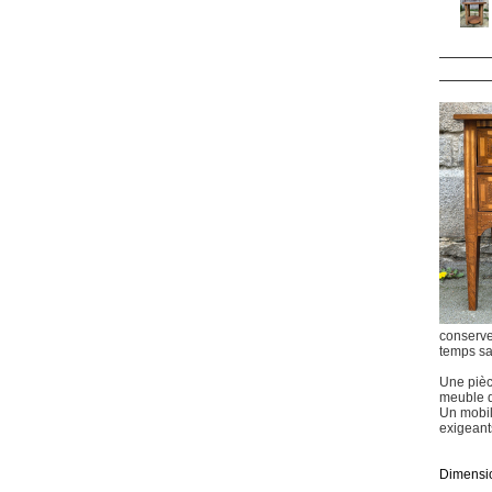
conserve
temps san
Une pièce
meuble d
Un mobil
exigeant
Dimensio