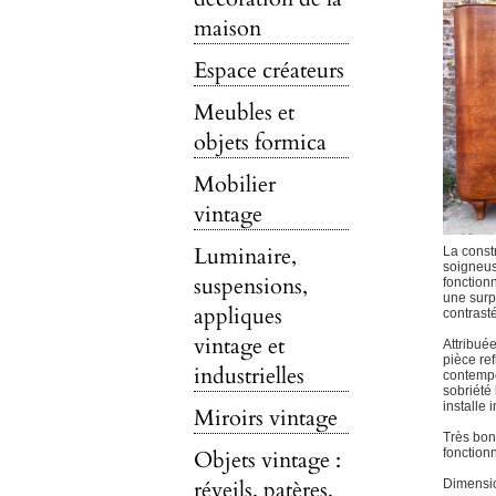
maison
Espace créateurs
Meubles et
objets formica
Mobilier
vintage
Luminaire,
La constr
soigneus
suspensions,
fonction
une surp
appliques
contrasté
vintage et
Attribuée
pièce re
industrielles
contempo
sobriété 
installe 
Miroirs vintage
Très bon
Objets vintage :
fonction
réveils, patères,
Dimensio