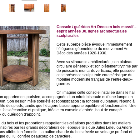
Console / guéridon Art Déco en bois massif –
esprit années 30, lignes architecturales
sculpturales
Cette superbe pièce évoque immédiatement
l’élégance géométrique du mouvement Art
Déco des années 1920-1930.
Avec sa silhouette architecturée, son plateau
circulaire généreux et son piètement rythmé par
de puissants montants verticaux, elle possède
cette présence sculpturale caractéristique du
mobilier moderniste français de l’entre-deux-
guerres.
On imagine cette console installée dans le hall
’un appartement parisien, accompagnée d’un miroir biseauté et d’une lampe en
lin. Son design mêle sobriété et sophistication : la rondeur du plateau répond à
alité des pieds, tandis que l’étagère basse apporte équilibre et fonctionnalité. Une
a fois décorative et pratique, idéale en console d’entrée, bout de canapé
 ou guéridon d’appoint.
l du bois et les proportions rappellent les créations produites dans les ateliers
 inspirés par les grands décorateurs de l’époque tels que Jules Leleu ou André
ans attribution formelle. La patine chaude du bois révèle un veinage profond et
que qui lui confère beaucoup de caractère.