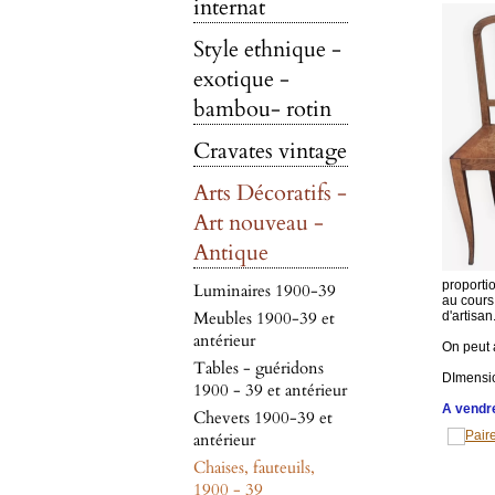
internat
Style ethnique -
exotique -
bambou- rotin
Cravates vintage
Arts Décoratifs -
Art nouveau -
Antique
proportio
Luminaires 1900-39
au cours
Meubles 1900-39 et
d'artisan
antérieur
On peut 
Tables - guéridons
DImensio
1900 - 39 et antérieur
A vendre
Chevets 1900-39 et
antérieur
Chaises, fauteuils,
1900 - 39