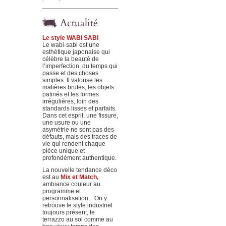
Actualité
Le style WABI SABI
Le wabi-sabi est une
esthétique japonaise qui
célèbre la beauté de
l’imperfection, du temps qui
passe et des choses
simples. Il valorise les
matières brutes, les objets
patinés et les formes
irrégulières, loin des
standards lisses et parfaits.
Dans cet esprit, une fissure,
une usure ou une
asymétrie ne sont pas des
défauts, mais des traces de
vie qui rendent chaque
pièce unique et
profondément authentique.
La nouvelle tendance déco
est au
Mix et Match,
ambiance couleur au
programme et
personnalisation... On y
retrouve le style industriel
toujours présent, le
terrazzo au sol comme au