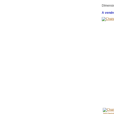
DImensio
A vendr