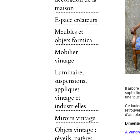
maison
Espace créateurs
Meubles et
objets formica
Mobilier
vintage
Luminaire,
suspensions,
appliques
Il arbore
sophisti
vintage et
une touch
industrielles
Ce faute
retrouver
d’autrefo
Miroirs vintage
Dimensi
Objets vintage :
A vendre
réveils, patères,