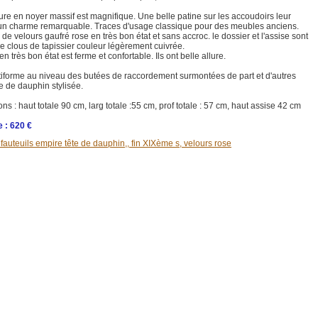
ure en noyer massif est magnifique. Une belle patine sur les accoudoirs leur
un charme remarquable. Traces d'usage classique pour des meubles anciens.
de velours gaufré rose en très bon état et sans accroc. le dossier et l'assise sont
e clous de tapissier couleur légèrement cuivrée.
en très bon état est ferme et confortable. Ils ont belle allure.
tiforme au niveau des butées de raccordement surmontées de part et d'autres
e de dauphin stylisée.
s : haut totale 90 cm, larg totale :55 cm, prof totale : 57 cm, haut assise 42 cm
 : 620 €