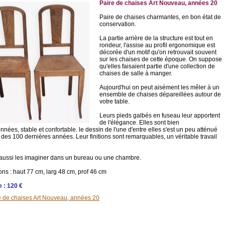
Paire de chaises Art Nouveau, années 20
Paire de chaises charmantes, en bon état de
conservation.
La partie arrière de la structure est tout en
rondeur, l'assise au profil ergonomique est
décorée d'un motif qu'on retrouvait souvent
sur les chaises de cette époque. On suppose
qu'elles faisaient partie d'une collection de
chaises de salle à manger.
Aujourd'hui on peut aisément les mêler à un
ensemble de chaises dépareillées autour de
votre table.
Leurs pieds galbés en fuseau leur apportent
de l'élégance. Elles sont bien
nnées, stable et confortable. le dessin de l'une d'entre elles s'est un peu atténué
 des 100 dernières années. Leur finitions sont remarquables, un véritable travail
.
aussi les imaginer dans un bureau ou une chambre.
ns : haut 77 cm, larg 48 cm, prof 46 cm
 : 120 €