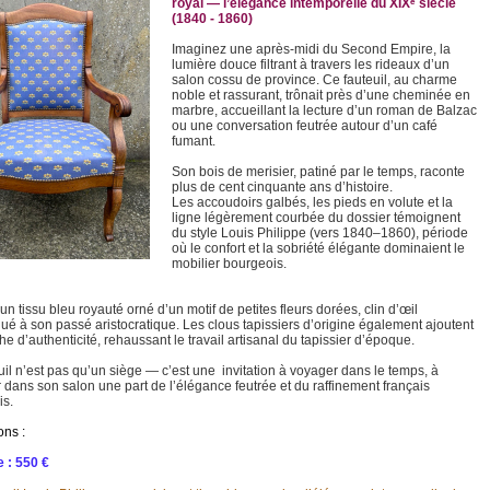
royal — l’élégance intemporelle du XIXᵉ siècle
(1840 - 1860)
Imaginez une après-midi du Second Empire, la
lumière douce filtrant à travers les rideaux d’un
salon cossu de province. Ce fauteuil, au charme
noble et rassurant, trônait près d’une cheminée en
marbre, accueillant la lecture d’un roman de Balzac
ou une conversation feutrée autour d’un café
fumant.
Son bois de merisier, patiné par le temps, raconte
plus de cent cinquante ans d’histoire.
Les accoudoirs galbés, les pieds en volute et la
ligne légèrement courbée du dossier témoignent
du style Louis Philippe (vers 1840–1860), période
où le confort et la sobriété élégante dominaient le
mobilier bourgeois.
 un tissu bleu royauté orné d’un motif de petites fleurs dorées, clin d’œil
qué à son passé aristocratique. Les clous tapissiers d’origine également ajoutent
e d’authenticité, rehaussant le travail artisanal du tapissier d’époque.
uil n’est pas qu’un siège — c’est une invitation à voyager dans le temps, à
 dans son salon une part de l’élégance feutrée et du raffinement français
is.
ons :
 : 550 €