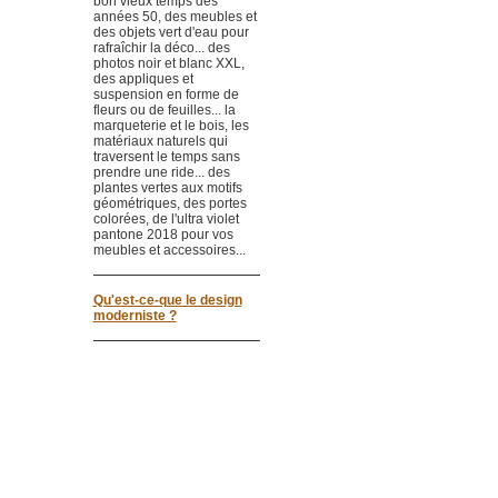
bon vieux temps des
années 50, des meubles et
des objets vert d'eau pour
rafraîchir la déco... des
photos noir et blanc XXL,
des appliques et
suspension en forme de
fleurs ou de feuilles... la
marqueterie et le bois, les
matériaux naturels qui
traversent le temps sans
prendre une ride... des
plantes vertes aux motifs
géométriques, des portes
colorées, de l'ultra violet
pantone 2018 pour vos
meubles et accessoires...
Qu'est-ce-que le design
moderniste ?